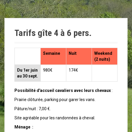
a
l
Tarifs gîte 4 à 6 pers.
Semaine
Nuit
Weekend
(2 nuits)
Du 1er juin
980€
174€
au 30 sept.
Possibilité d'accueil cavaliers avec leurs chevaux
:
Prairie clôturée, parking pour garer les vans.
Pâture/nuit : 7,00 €.
Site agréable pour les randonnées à cheval.
Ménage :