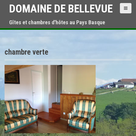
A
DOMAINE DE BELLEVUE
l
l
Gîtes et chambres d'hôtes au Pays Basque
e
r
a
u
c
chambre verte
o
n
t
e
n
u
p
r
i
n
c
i
p