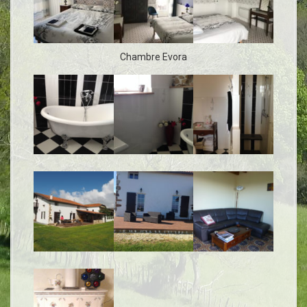
a
l
Chambre Evora