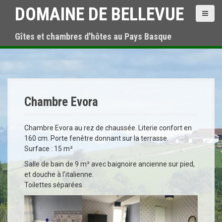
A
DOMAINE DE BELLEVUE
l
l
Gîtes et chambres d'hôtes au Pays Basque
e
r
a
u
c
o
n
Chambre Evora
t
e
Chambre Evora au rez de chaussée. Literie confort en
n
160 cm. Porte fenêtre donnant sur la terrasse.
u
Surface : 15 m²
p
r
Salle de bain de 9 m² avec baignoire ancienne sur pied,
i
et douche à l’italienne.
n
Toilettes séparées.
c
i
p