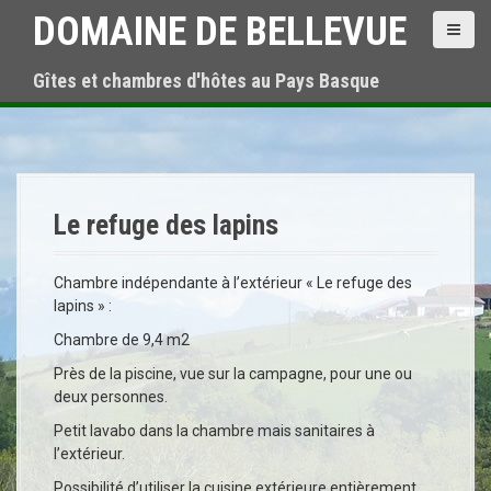
A
DOMAINE DE BELLEVUE
l
l
Gîtes et chambres d'hôtes au Pays Basque
e
r
a
u
c
o
n
Le refuge des lapins
t
e
Chambre indépendante à l’extérieur « Le refuge des
n
lapins » :
u
p
Chambre de 9,4 m2
r
Près de la piscine, vue sur la campagne, pour une ou
i
deux personnes.
n
c
Petit lavabo dans la chambre mais sanitaires à
i
l’extérieur.
p
Possibilité d’utiliser la cuisine extérieure entièrement