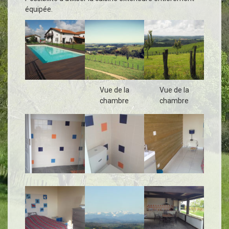
a
équipée.
l
Vue de la
Vue de la
chambre
chambre