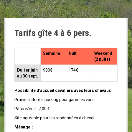
a
l
Tarifs gîte 4 à 6 pers.
Semaine
Nuit
Weekend
(2 nuits)
Du 1er juin
980€
174€
au 30 sept.
Possibilité d'accueil cavaliers avec leurs chevaux
:
Prairie clôturée, parking pour garer les vans.
Pâture/nuit : 7,00 €.
Site agréable pour les randonnées à cheval.
Ménage :