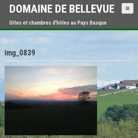
A
DOMAINE DE BELLEVUE
l
l
Gîtes et chambres d'hôtes au Pays Basque
e
r
a
u
c
img_0839
o
n
t
e
n
u
p
r
i
n
c
i
p