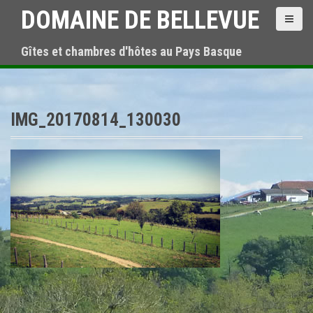
A
DOMAINE DE BELLEVUE
l
l
Gîtes et chambres d'hôtes au Pays Basque
e
r
a
u
c
IMG_20170814_130030
o
n
t
e
n
u
p
r
i
n
c
i
p