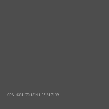
GPS :
43°41'70.13"N 1°05'24.71"W