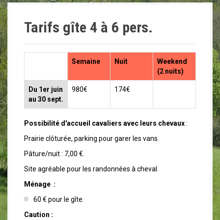
a
l
Tarifs gîte 4 à 6 pers.
Semaine
Nuit
Weekend
(2 nuits)
Du 1er juin
980€
174€
au 30 sept.
Possibilité d'accueil cavaliers avec leurs chevaux
:
Prairie clôturée, parking pour garer les vans.
Pâture/nuit : 7,00 €.
Site agréable pour les randonnées à cheval.
Ménage :
60 € pour le gîte.
Caution :