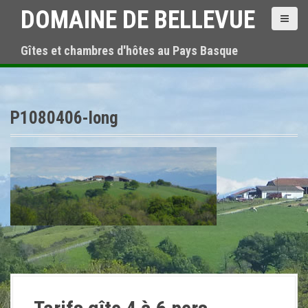
A
DOMAINE DE BELLEVUE
l
l
Gîtes et chambres d'hôtes au Pays Basque
e
r
a
u
c
P1080406-long
o
n
t
e
n
u
p
r
i
n
c
i
p