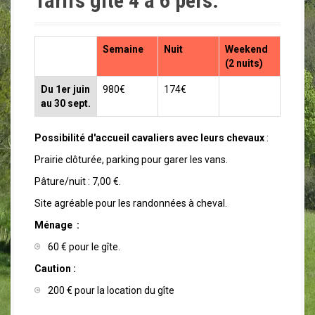
Tarifs gîte 4 à 6 pers.
a
l
Semaine
Nuit
Weekend
(2 nuits)
Du 1er juin
980€
174€
au 30 sept.
Possibilité d'accueil cavaliers avec leurs chevaux
:
Prairie clôturée, parking pour garer les vans.
Pâture/nuit : 7,00 €.
Site agréable pour les randonnées à cheval.
Ménage :
60 € pour le gîte.
Caution :
200 € pour la location du gîte