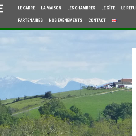
E
LE CADRE
LA MAISON
LES CHAMBRES
LE GÎTE
LE REFU
PARTENAIRES
NOS ÉVÈNEMENTS
CONTACT