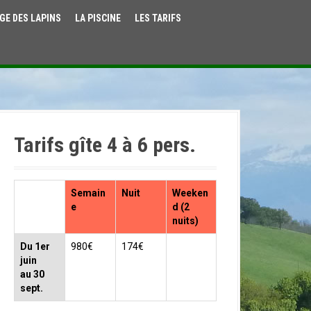
GE DES LAPINS
LA PISCINE
LES TARIFS
Tarifs gîte 4 à 6 pers.
Semain
Nuit
Weeken
e
d (2
nuits)
Du 1er
980€
174€
juin
au 30
sept.