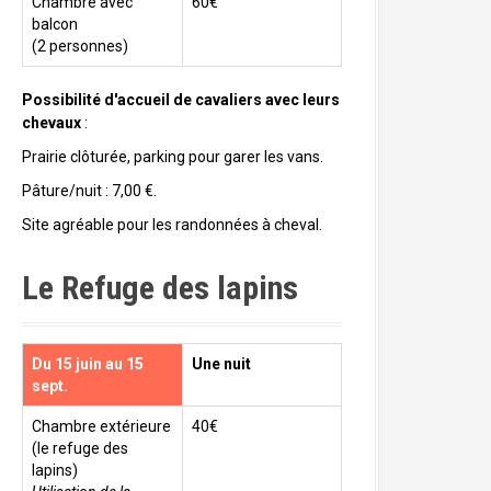
Chambre avec
60€
balcon
(2 personnes)
Possibilité d'accueil de cavaliers avec leurs
chevaux
:
Prairie clôturée, parking pour garer les vans.
Pâture/nuit : 7,00 €.
Site agréable pour les randonnées à cheval.
Le Refuge des lapins
Du 15 juin au 15
Une nuit
sept.
Chambre extérieure
40€
(le refuge des
lapins)