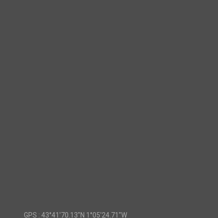
GPS :
43°41'70.13"N 1°05'24.71"W