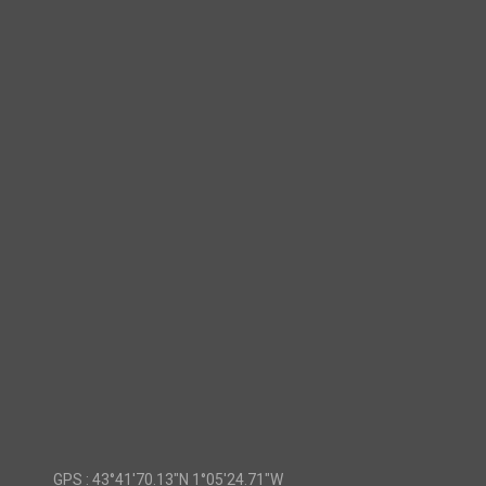
GPS :
43°41'70.13"N 1°05'24.71"W