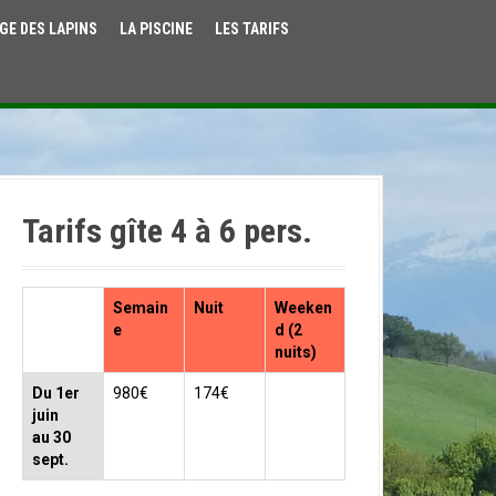
GE DES LAPINS
LA PISCINE
LES TARIFS
Tarifs gîte 4 à 6 pers.
Semain
Nuit
Weeken
e
d (2
nuits)
Du 1er
980€
174€
juin
au 30
sept.