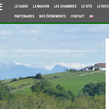
E
LE CADRE
LA MAISON
LES CHAMBRES
LE GÎTE
LE REFU
PARTENAIRES
NOS ÉVÈNEMENTS
CONTACT