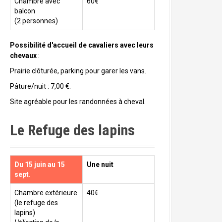
Chambre avec
60€
balcon
(2 personnes)
Possibilité d'accueil de cavaliers avec leurs
chevaux
:
Prairie clôturée, parking pour garer les vans.
Pâture/nuit : 7,00 €.
Site agréable pour les randonnées à cheval.
Le Refuge des lapins
Du 15 juin au 15
Une nuit
sept.
Chambre extérieure
40€
(le refuge des
lapins)