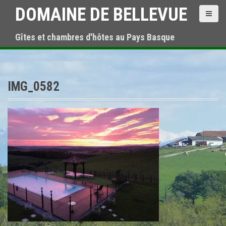
S
DOMAINE DE BELLEVUE
k
i
Gîtes et chambres d'hôtes au Pays Basque
p
t
o
c
o
IMG_0582
n
t
e
n
t