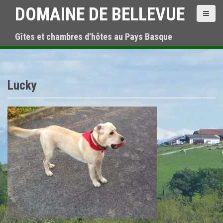
S
DOMAINE DE BELLEVUE
k
i
Gîtes et chambres d'hôtes au Pays Basque
p
t
o
c
o
Lucky
n
t
e
n
t