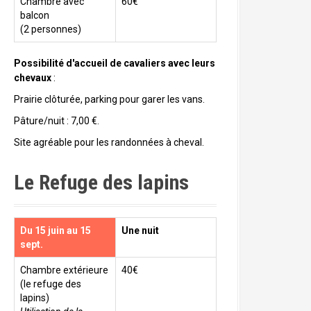
Chambre avec
60€
balcon
(2 personnes)
Possibilité d'accueil de cavaliers avec leurs
chevaux
:
Prairie clôturée, parking pour garer les vans.
Pâture/nuit : 7,00 €.
Site agréable pour les randonnées à cheval.
Le Refuge des lapins
Du 15 juin au 15
Une nuit
sept.
Chambre extérieure
40€
(le refuge des
lapins)