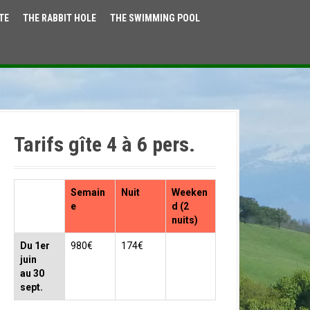
TE
THE RABBIT HOLE
THE SWIMMING POOL
Tarifs gîte 4 à 6 pers.
Semain
Nuit
Weeken
e
d (2
nuits)
Du 1er
980€
174€
juin
au 30
sept.