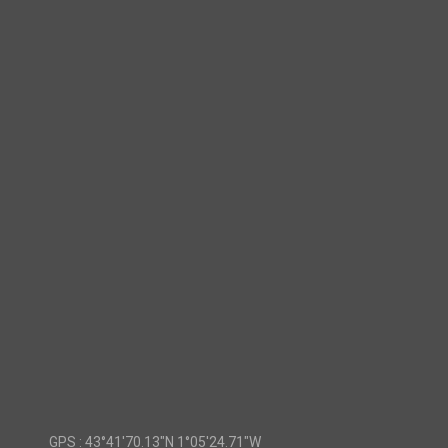
GPS :
43°41'70.13"N 1°05'24.71"W