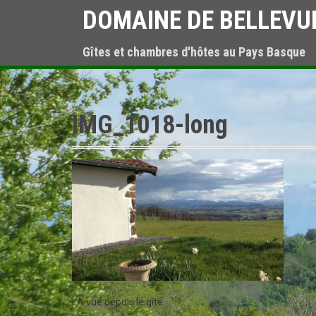
S
DOMAINE DE BELLEVU
k
i
Gîtes et chambres d'hôtes au Pays Basque
p
t
o
c
o
IMG_1018-long
n
t
e
n
t
LA vue depuis le gîte