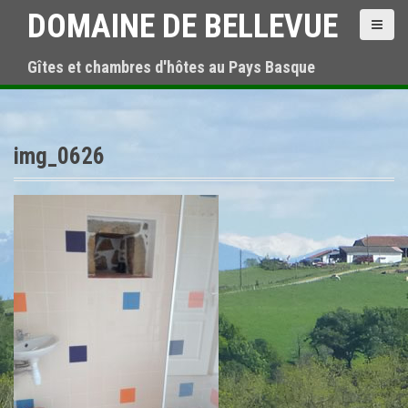
S
DOMAINE DE BELLEVUE
k
i
Gîtes et chambres d'hôtes au Pays Basque
p
t
o
c
o
img_0626
n
t
e
n
t